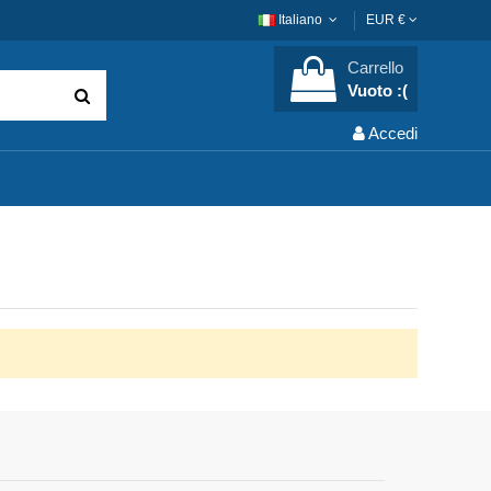
Italiano
EUR €
Carrello
Vuoto :(
Accedi