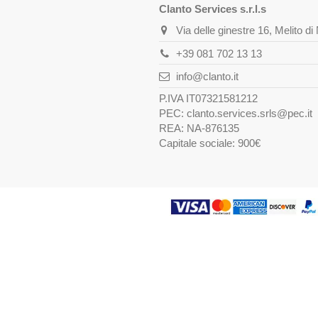
Clanto Services s.r.l.s
Via delle ginestre 16, Melito d
+39 081 702 13 13
info@clanto.it
P.IVA IT07321581212
PEC: clanto.services.srls@pec.it
REA: NA-876135
Capitale sociale: 900€