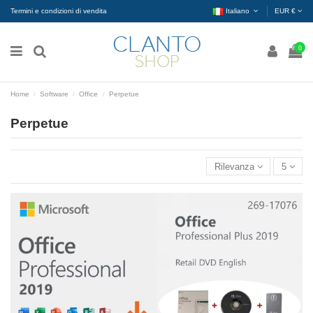
Termini e condizioni di vendita
Italiano
EUR €
0
Home
Software
Office
Perpetue
Perpetue
Rilevanza
5