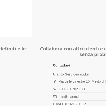
efiniti e le
Collabora con altri utenti e
senza prob
Contattaci
Clanto Services s.r.l.s
Via delle ginestre 16, Melito d
+39 081 702 13 13
info@clanto.it
P.IVA IT07321581212