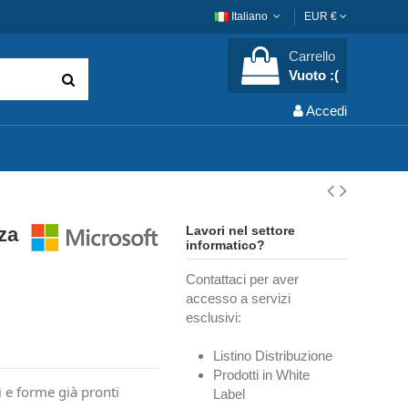
Italiano
EUR €
Carrello
Vuoto :(
Accedi
nza
Lavori nel settore
informatico?
Contattaci per aver
accesso a servizi
esclusivi:
Listino Distribuzione
Prodotti in White
 e forme già pronti
Label