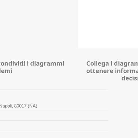
 condividi i diagrammi
Collega i diagra
lemi
ottenere informa
decis
i Napoli, 80017 (NA)