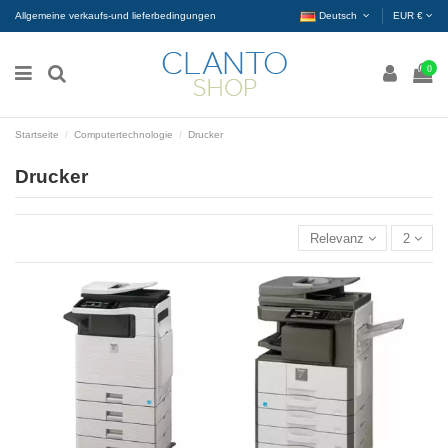
Allgemeine verkaufs-und lieferbedingungen
Deutsch
EUR €
0
Startseite
Computertechnologie
Drucker
Drucker
Relevanz
2