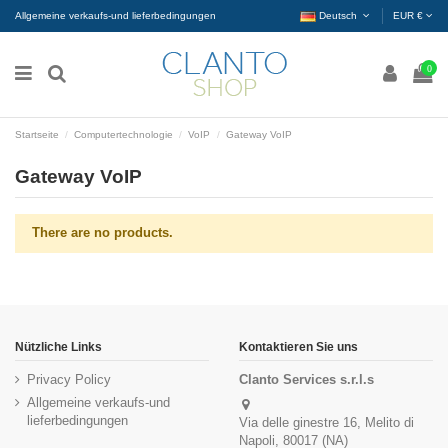
Allgemeine verkaufs-und lieferbedingungen
Deutsch
EUR €
0
Startseite
Computertechnologie
VoIP
Gateway VoIP
Gateway VoIP
There are no products.
Nützliche Links
Kontaktieren Sie uns
Privacy Policy
Clanto Services s.r.l.s
Allgemeine verkaufs-und
lieferbedingungen
Via delle ginestre 16, Melito di
Napoli, 80017 (NA)