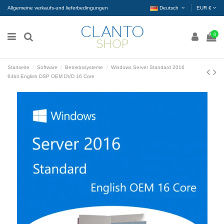
Allgemeine verkaufs-und lieferbedingungen
Deutsch
EUR €
0
Startseite
Software
Betriebssysteme
Windows Server Standard 2016
64bit English DSP OEM DVD 16 Core