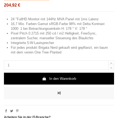
204,92 €
24 "FullHD Monitor mit 144Hz MVA Panel mit 1ms Latenz
16,7 Mio. Farben Gamut sRGB-Farbe 98% mit Delta Kontrast
1000: 1 bei Betrachtungswinkeln H: 178 ° V: 178 °
Pixel Pitch 0.2715 mit 250 cd / m2 Helligkeit, FreeSync,
zentralem Sucher, manueller Steuerung des Blaulichts
Integrierte 5-W-Lautsprecher
Für jedes produkt Brigata Nerd gekauft wird gepflanzt, ein baum
mit dem verein One Tree Planted
In den Warenkorb
Arbeiten Sie in der IT-Branche?