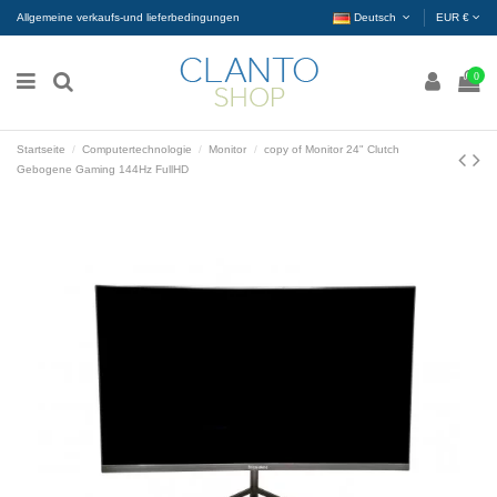
Allgemeine verkaufs-und lieferbedingungen
Deutsch
EUR €
0
Startseite
Computertechnologie
Monitor
copy of Monitor 24" Clutch
Gebogene Gaming 144Hz FullHD