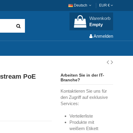
Deutsch
EUR €
Warenkorb
Empty
Anmelden
dstream PoE
Arbeiten Sie in der IT-
Branche?
Kontaktieren Sie uns für
den Zugriff auf exklusive
Services:
Verteilerliste
Produkte mit
weißem Etikett