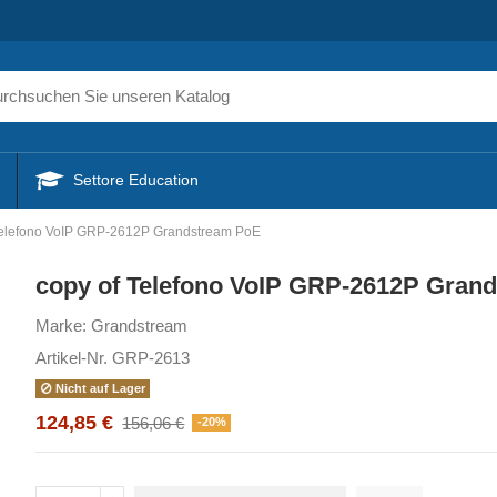
Settore Education
Telefono VoIP GRP-2612P Grandstream PoE
copy of Telefono VoIP GRP-2612P Gran
Marke:
Grandstream
Artikel-Nr.
GRP-2613
Nicht auf Lager
124,85 €
156,06 €
-20%