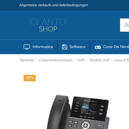
Allgemeine verkaufs-und lieferbedingungen
Informatica
Software
Cose Da Nerd
Startseite
Computertechnologie
VoIP
Telefoni VoIP
copy of 
-20%