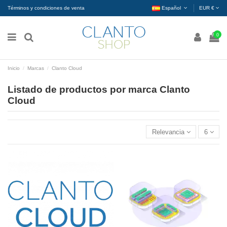
Términos y condiciones de venta
Español
EUR €
0
Inicio
Marcas
Clanto Cloud
Listado de productos por marca Clanto
Cloud
Relevancia
6