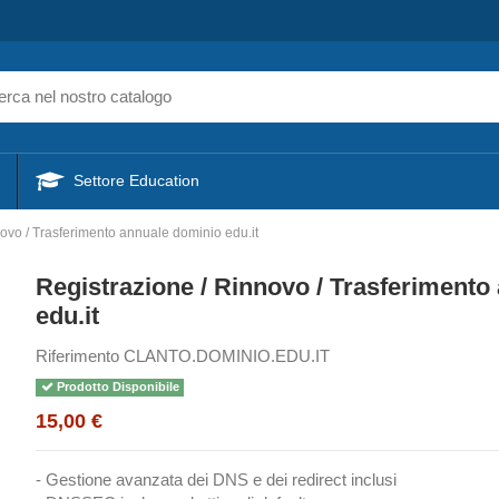
Settore Education
novo / Trasferimento annuale dominio edu.it
Registrazione / Rinnovo / Trasferimento
edu.it
Riferimento
CLANTO.DOMINIO.EDU.IT
Prodotto Disponibile
15,00 €
- Gestione avanzata dei DNS e dei redirect inclusi