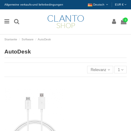
Allgemeine verkaufs-und lieferbedingungen
Deutsch
EUR €
0
Startseite
Software
AutoDesk
AutoDesk
Relevanz
1