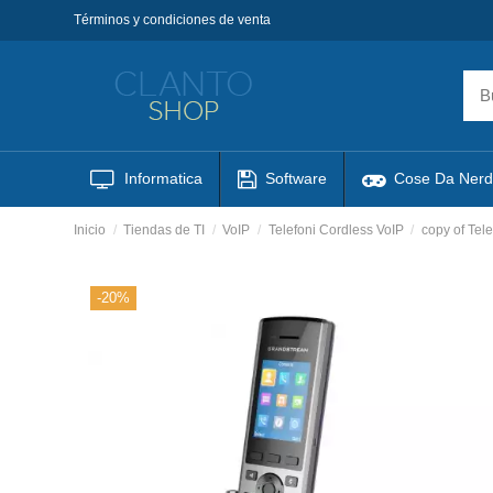
Términos y condiciones de venta
Informatica
Software
Cose Da Nerd
Inicio
Tiendas de TI
VoIP
Telefoni Cordless VoIP
copy of Te
-20%