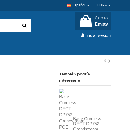
Español
EUR €
Carrito
Empty
Iniciar sesión
También podría
interesarle
Base Cordless
DECT DP752
Grandstream...