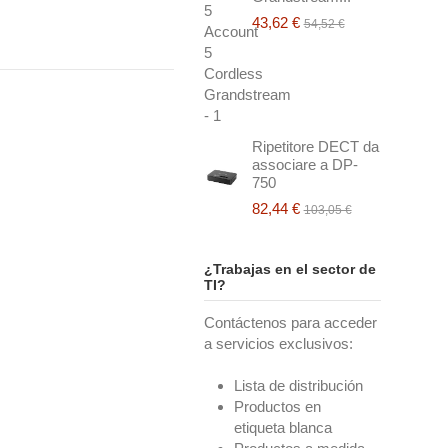
43,62 €
54,52 €
Ripetitore DECT da
associare a DP-
750
82,44 €
103,05 €
¿Trabajas en el sector de
TI?
Contáctenos para acceder
a servicios exclusivos:
Lista de distribución
Productos en
etiqueta blanca