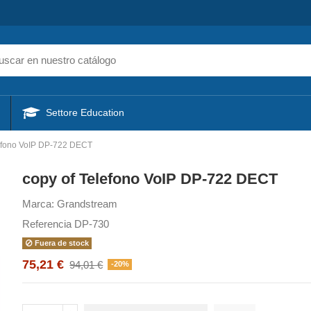
Settore Education
lefono VoIP DP-722 DECT
copy of Telefono VoIP DP-722 DECT
Marca:
Grandstream
Referencia
DP-730
Fuera de stock
75,21 €
94,01 €
-20%