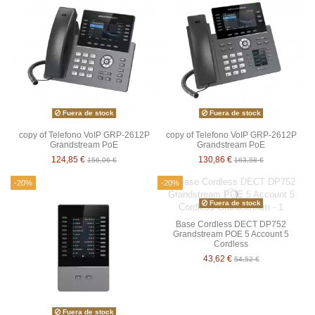
Fuera de stock
Fuera de stock
copy of Telefono VoIP GRP-2612P
copy of Telefono VoIP GRP-2612P
Grandstream PoE
Grandstream PoE
124,85 €
130,86 €
156,06 €
163,58 €
-20%
-20%
Fuera de stock
Base Cordless DECT DP752
Grandstream POE 5 Account 5
Cordless
43,62 €
54,52 €
Fuera de stock