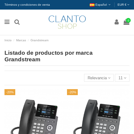
Términos y condiciones de venta
Español
EUR €
0
Inicio
Marcas
Grandstream
Listado de productos por marca
Grandstream
Relevancia
11
-20%
-20%