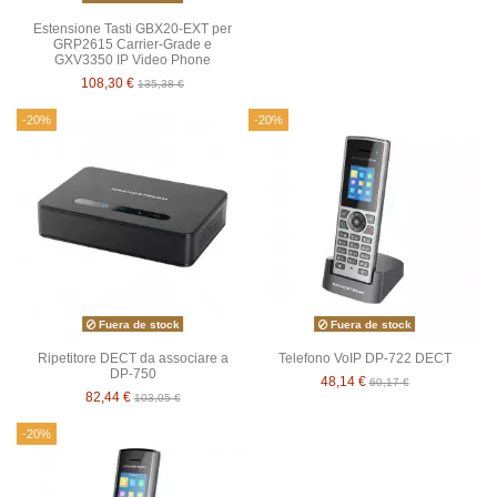
Estensione Tasti GBX20-EXT per
GRP2615 Carrier-Grade e
GXV3350 IP Video Phone
108,30 €
135,38 €
-20%
-20%
Fuera de stock
Fuera de stock
Ripetitore DECT da associare a
Telefono VoIP DP-722 DECT
DP-750
48,14 €
60,17 €
82,44 €
103,05 €
-20%