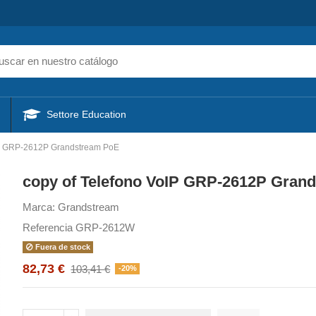
Settore Education
IP GRP-2612P Grandstream PoE
copy of Telefono VoIP GRP-2612P Gran
Marca:
Grandstream
Referencia
GRP-2612W
Fuera de stock
82,73 €
103,41 €
-20%