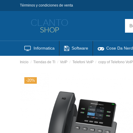
Términos y condiciones de venta
Informatica
Software
Cose Da Nerd
Inicio
Tiendas de TI
VoIP
Telefoni VoIP
copy of Telefono Vo
-20%