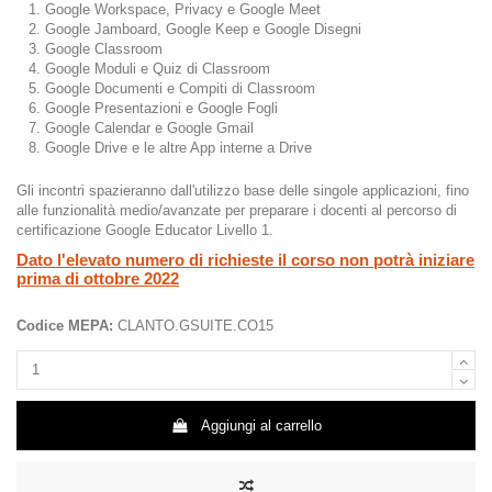
Google Workspace, Privacy e Google Meet
Google Jamboard, Google Keep e Google Disegni
Google Classroom
Google Moduli e Quiz di Classroom
Google Documenti e Compiti di Classroom
Google Presentazioni e Google Fogli
Google Calendar e Google Gmail
Google Drive e le altre App interne a Drive
Gli incontri spazieranno dall'utilizzo base delle singole applicazioni, fino
alle funzionalità medio/avanzate per preparare i docenti al percorso di
certificazione Google Educator Livello 1.
Dato l'elevato numero di richieste il corso non potrà iniziare
prima di ottobre 2022
Codice MEPA:
CLANTO.GSUITE.CO15
Aggiungi al carrello