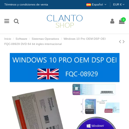
Términos y condiciones de venta
Español
EUR €
0
Inicio
Software
Sistemas Operativos
Windows 10 Pro OEM DSP OEI
FQC-08929 DVD 64 bit ingles internacional