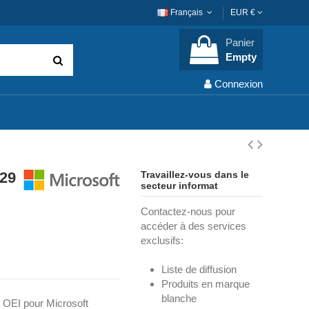
Français
EUR €
Panier
Empty
Connexion
29
Travaillez-vous dans le
secteur informat
Contactez-nous pour
accéder à des services
exclusifs:
Liste de diffusion
Produits en marque
blanche
 OEI pour Microsoft