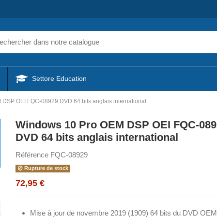
Settore Education
DSP OEI FQC-08929 DVD 64 bits anglais international
Windows 10 Pro OEM DSP OEI FQC-089
DVD 64 bits anglais international
Référence
FQC-08929
Rupture de stock
72,95 €
Mise à jour de novembre 2019 (1909) 64 bits du DVD OEM