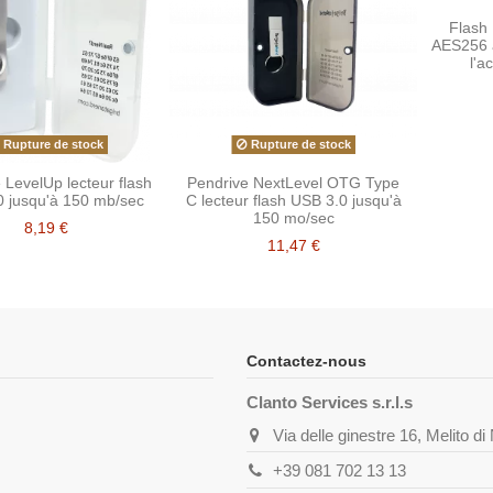
Flash 
AES256 a
l'a
Rupture de stock
Rupture de stock
 LevelUp lecteur flash
Pendrive NextLevel OTG Type
0 jusqu'à 150 mb/sec
C lecteur flash USB 3.0 jusqu'à
150 mo/sec
8,19 €
11,47 €
Contactez-nous
Clanto Services s.r.l.s
Via delle ginestre 16, Melito d
+39 081 702 13 13