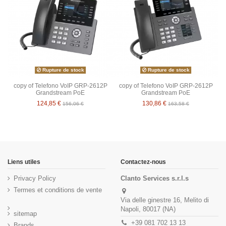
Rupture de stock
Rupture de stock
copy of Telefono VoIP GRP-2612P
copy of Telefono VoIP GRP-2612P
Grandstream PoE
Grandstream PoE
124,85 €
130,86 €
156,06 €
163,58 €
Liens utiles
Contactez-nous
Privacy Policy
Clanto Services s.r.l.s
Termes et conditions de vente
Via delle ginestre 16, Melito di
Napoli, 80017 (NA)
sitemap
+39 081 702 13 13
Brands