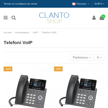
Termes et conditions de vente
Français
EUR €
0
Accueil
Informatique
VoIP
Telefoni VoIP
Telefoni VoIP
Pertinence
6
-20%
-20%