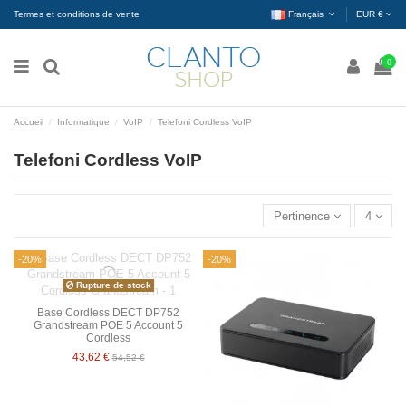
Termes et conditions de vente
Français
EUR €
0
Accueil
Informatique
VoIP
Telefoni Cordless VoIP
Telefoni Cordless VoIP
Pertinence
4
-20%
-20%
Rupture de stock
Base Cordless DECT DP752
Grandstream POE 5 Account 5
Cordless
43,62 €
54,52 €