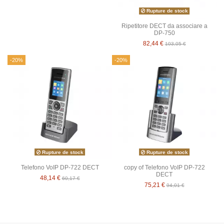
Rupture de stock
Ripetitore DECT da associare a
DP-750
82,44 €
103,05 €
-20%
-20%
Rupture de stock
Rupture de stock
Telefono VoIP DP-722 DECT
copy of Telefono VoIP DP-722
DECT
48,14 €
60,17 €
75,21 €
94,01 €