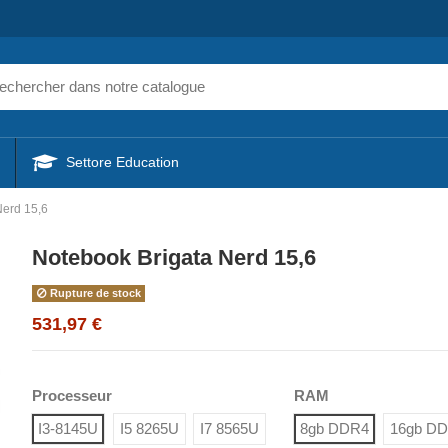
Settore Education
Nerd 15,6
Notebook Brigata Nerd 15,6
Rupture de stock
531,97 €
Processeur
RAM
I3-8145U
I5 8265U
I7 8565U
8gb DDR4
16gb D