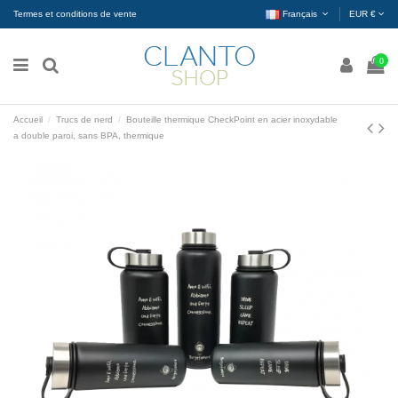
Termes et conditions de vente
Français
EUR €
0
Accueil
Trucs de nerd
Bouteille thermique CheckPoint en acier inoxydable
a double paroi, sans BPA, thermique