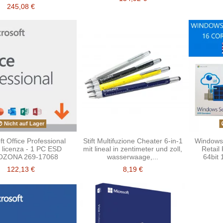
245,08 €
Nicht auf Lager
ft Office Professional
Stift Multifuzione Cheater 6-in-1
Windows
 licenza - 1 PC ESD
mit lineal in zentimeter und zoll,
Retail
ZONA 269-17068
wasserwaage,...
64bit 
122,13 €
8,19 €