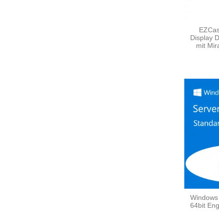
EZCas
Display 
mit Mira
Windows 
64bit En