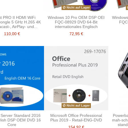
Nicht auf Lager
t PRO II HDMI WiFi
Windows 10 Pro OEM DSP OEI
Windows
Dongle 5 GHz H.265 4K
FQC-08929 DVD 64-Bit
FQC-
cast-, AirPlay- und...
internationales Englisch
110,00 €
72,95 €
Nicht auf Lager
Server Standard 2016
Microsoft Office Professional
Powerb
glish DSP OEM DVD 16
Plus 2019 - Retail-ENG-DVD
mah-schn
Core
stand
154,92 €