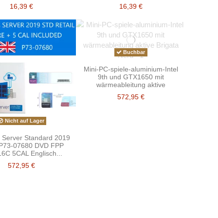
16,39 €
16,39 €
Buchbar
Mini-PC-spiele-aluminium-Intel
9th und GTX1650 mit
wärmeableitung aktive
572,95 €
Nicht auf Lager
 Server Standard 2019
 P73-07680 DVD FPP
16C 5CAL Englisch...
572,95 €