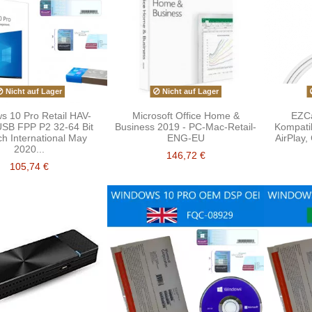
Nicht auf Lager
Nicht auf Lager
s 10 Pro Retail HAV-
Microsoft Office Home &
EZCa
SB FPP P2 32-64 Bit
Business 2019 - PC-Mac-Retail-
Kompatib
ch International May
ENG-EU
AirPlay,
2020...
146,72 €
105,74 €