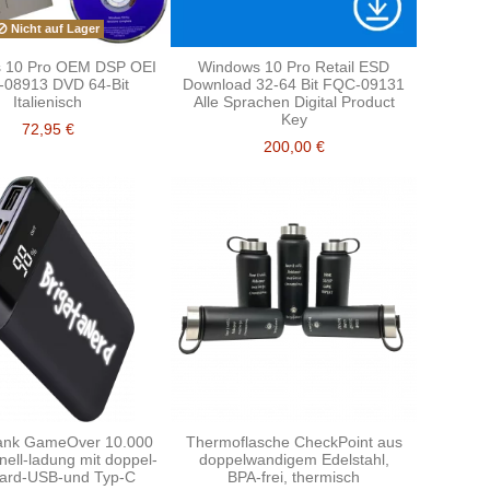
Nicht auf Lager
 10 Pro OEM DSP OEI
Windows 10 Pro Retail ESD
08913 DVD 64-Bit
Download 32-64 Bit FQC-09131
Italienisch
Alle Sprachen Digital Product
Key
72,95 €
200,00 €
ank GameOver 10.000
Thermoflasche CheckPoint aus
ell-ladung mit doppel-
doppelwandigem Edelstahl,
ard-USB-und Typ-C
BPA-frei, thermisch