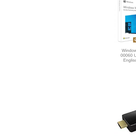
Window
00060 U
Englis