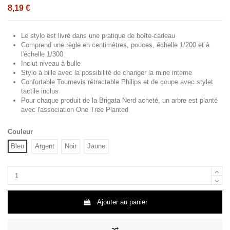
8,19 €
Le stylo est livré dans une pratique de boîte-cadeau
Comprend une règle en centimètres, pouces, échelle 1/200 et à
l'échelle 1/300
Inclut niveau à bulle
Stylo à bille avec la possibilité de changer la mine interne
Confortable Tournevis rétractable Philips et de coupe avec stylet
tactile inclus
Pour chaque produit de la Brigata Nerd acheté, un arbre est planté
avec l'association One Tree Planted
Couleur
Bleu
Argent
Noir
Jaune
Ajouter au panier