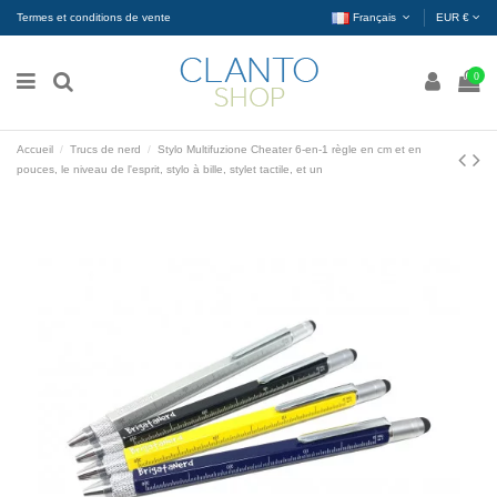
Termes et conditions de vente
Français
EUR €
0
Accueil
Trucs de nerd
Stylo Multifuzione Cheater 6-en-1 règle en cm et en
pouces, le niveau de l'esprit, stylo à bille, stylet tactile, et un